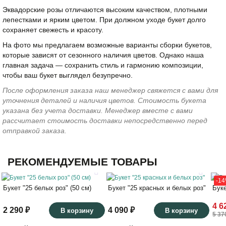
Эквадорские розы отличаются высоким качеством, плотными
лепестками и ярким цветом. При должном уходе букет долго
сохраняет свежесть и красоту.
На фото мы предлагаем возможные варианты сборки букетов,
которые зависят от сезонного наличия цветов. Однако наша
главная задача — сохранить стиль и гармонию композиции,
чтобы ваш букет выглядел безупречно.
После оформления заказа наш менеджер свяжется с вами для
уточнения деталей и наличия цветов. Стоимость букета
указана без учета доставки. Менеджер вместе с вами
рассчитает стоимость доставки непосредственно перед
отправкой заказа.
РЕКОМЕНДУЕМЫЕ ТОВАРЫ
-1
Букет "25 белых роз" (50 см)
Букет "25 красных и белых роз"
Буке
4 6
2 290 ₽
4 090 ₽
В корзину
В корзину
5 37