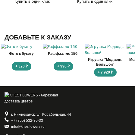
Купить в один клик
Купить в один клик
ДОБАВЬТЕ К ЗАКАЗУ
Фото к букету
Раффаэлло 150г
Игрушка "Медведь
Мо
Большой"
+ 320 ₽
+ 990 ₽
+ 7 920 ₽
г. Нижнекамск, ул. Корабельная, 44
+7 (855) 532-30-33
info@khesflowers.ru