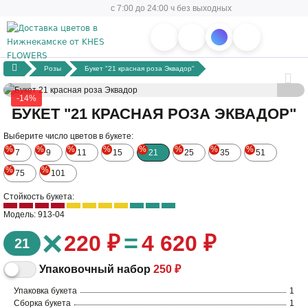
с 7:00 до 24:00 ч без выходных
Розы
Букет "21 красная роза Эквадор"
-14%
БУКЕТ "21 КРАСНАЯ РОЗА ЭКВАДОР"
Выберите число цветов в букете:
%
%
%
%
%
%
%
%
7
9
11
15
21
25
35
51
%
%
75
101
Стойкость букета:
Модель: 913-04
×
=
220 ₽
4 620 ₽
21
Упаковочный набор
250 ₽
Упаковка букета
1
Сборка букета
1