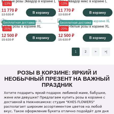
Красные розы Эквадор в корзине L
Розы Эквадор микс в корзине L
-13%
-13%
11 770 ₽
11 770 ₽
В корзину
В корзину
13 530 ₽
13 530 ₽
Бесплатная доставка
Бесплатная доставка
Белые розы в корзине XL
Красно-белые розы в корзине XL
-20%
-20%
12 500 ₽
12 500 ₽
В корзину
В корзину
15 630 ₽
15 630 ₽
1
2
>
>|
РОЗЫ В КОРЗИНЕ: ЯРКИЙ И
НЕОБЫЧНЫЙ ПРЕЗЕНТ НА ВАЖНЫЙ
ПРАЗДНИК
Хотите подарить яркий подарок любимой маме, бабушке,
жене или девушке? Предлагаем купить розы в корзине с
доставкой в Нижнекамске: студия "KHES FLOWERS"
располагает широким ассортиментом цветов на любой
вкус. Такое оформление букета отлично подойдёт для дня