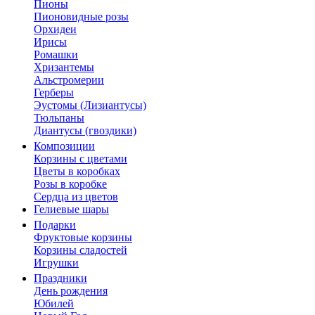
Пионы
Пионовидные розы
Орхидеи
Ирисы
Ромашки
Хризантемы
Альстромерии
Герберы
Эустомы (Лизиантусы)
Тюльпаны
Диантусы (гвоздики)
Композиции
Корзины с цветами
Цветы в коробках
Розы в коробке
Сердца из цветов
Гелиевые шары
Подарки
Фруктовые корзины
Корзины сладостей
Игрушки
Праздники
День рождения
Юбилей