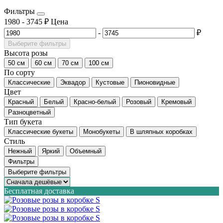
Фильтры
1980
-
3745
₽
Цена
-
₽
Выберите фильтры
Высота розы
50 см
60 см
70 см
100 см
По сорту
Классические
Эквадор
Кустовые
Пионовидные
Цвет
Красный
Белый
Красно-белый
Розовый
Кремовый
Разноцветный
Тип букета
Классические букеты
Монобукеты
В шляпных коробках
Стиль
Нежный
Яркий
Объемный
Фильтры
Выберите фильтры
Бесплатная доставка